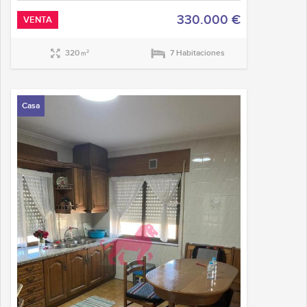
330.000 €
VENTA
320
7 Habitaciones
2
m
Casa