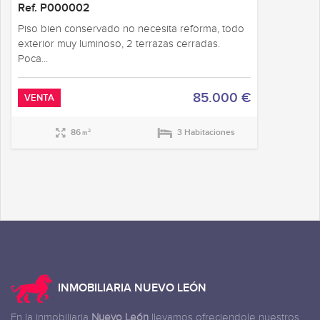
Ref. P000002
Piso bien conservado no necesita reforma, todo
exterior muy luminoso, 2 terrazas cerradas.
Poca...
85.000 €
VENTA
86
3 Habitaciones
2
m
INMOBILIARIA NUEVO LEÓN
En la inmobiliaria
Nuevo León
llevamos ofreciendole nuestros