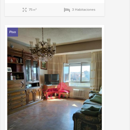
75
3 Habitaciones
2
m
Piso